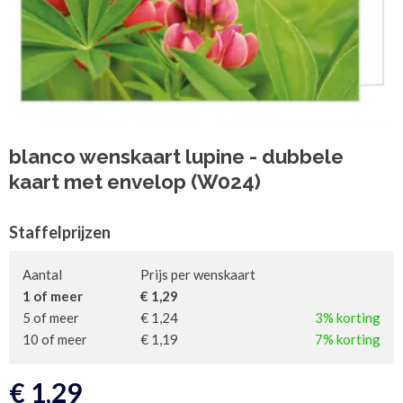
blanco wenskaart lupine - dubbele
kaart met envelop (W024)
Staffelprijzen
Aantal
Prijs per wenskaart
1 of meer
€ 1,29
5 of meer
€ 1,24
3% korting
10 of meer
€ 1,19
7% korting
€
1,29