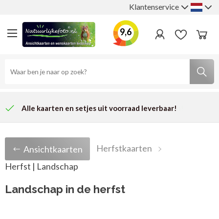
Klantenservice
9,6
Alle kaarten en setjes uit voorraad leverbaar!
Je bestelling wordt binnen 2 werkdagen verstuurd.
Klanten geven ons
gemiddeld een
9.8
op Kiyoh!
Herfstkaarten
Ansichtkaarten
Herfst | Landschap
Landschap in de herfst