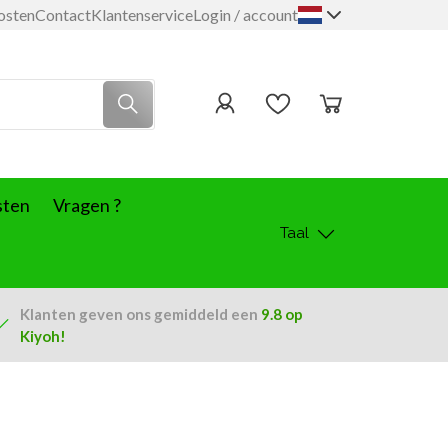
osten
Contact
Klantenservice
Login / account
sten
Vragen ?
Taal
Klanten geven ons
gemiddeld een
9.8
op
Kiyoh!