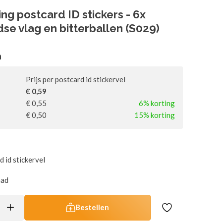
ng postcard ID stickers - 6x
se vlag en bitterballen (S029)
n
Prijs per postcard id stickervel
€ 0,59
€ 0,55
6% korting
€ 0,50
15% korting
d id stickervel
aad
Bestellen