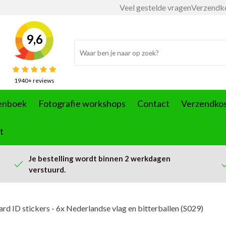
Veel gestelde vragen
Verzendk
9,6
1940+ reviews
enboek
Fotografie workshops
Contact
Verzendko
t
Je bestelling wordt binnen 2 werkdagen
verstuurd.
rd ID stickers - 6x Nederlandse vlag en bitterballen (S029)