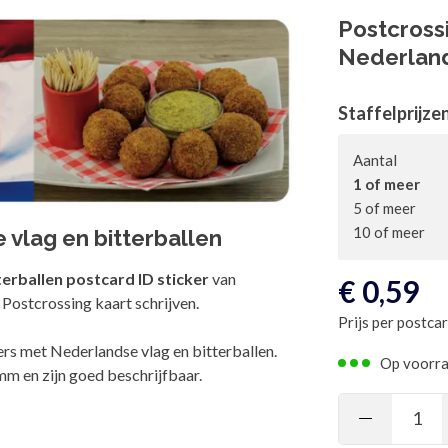
Postcrossi
Nederland
Staffelprijze
Aantal
1 of meer
5 of meer
10 of meer
 vlag en bitterballen
terballen postcard ID sticker
van
€
0,59
 Postcrossing kaart schrijven.
Prijs per postcar
ers met Nederlandse vlag en bitterballen.
Op voorr
m en zijn goed beschrijfbaar.