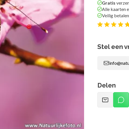
Gratis
verzen
Alle kaarten e
Veilig betalen
Stel een v
info@natu
Delen