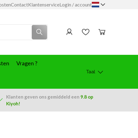
osten
Contact
Klantenservice
Login / account
sten
Vragen ?
Taal
Klanten geven ons
gemiddeld een
9.8
op
Kiyoh!