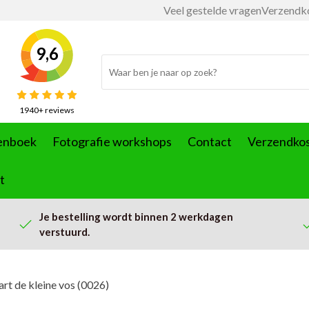
Veel gestelde vragen
Verzendk
9,6
1940+ reviews
enboek
Fotografie workshops
Contact
Verzendko
t
Je bestelling wordt binnen 2 werkdagen
verstuurd.
art de kleine vos (0026)