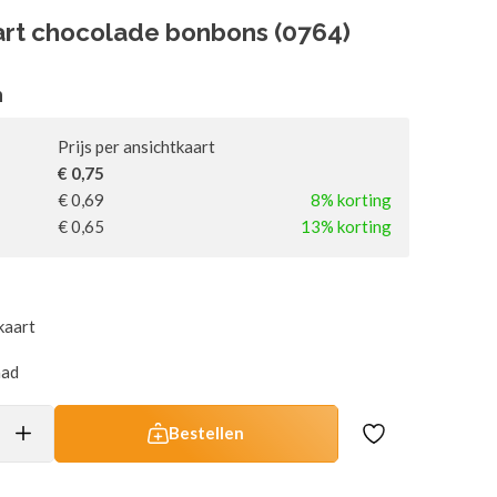
art chocolade bonbons (0764)
n
Prijs per ansichtkaart
€ 0,75
€ 0,69
8% korting
€ 0,65
13% korting
kaart
aad
Bestellen