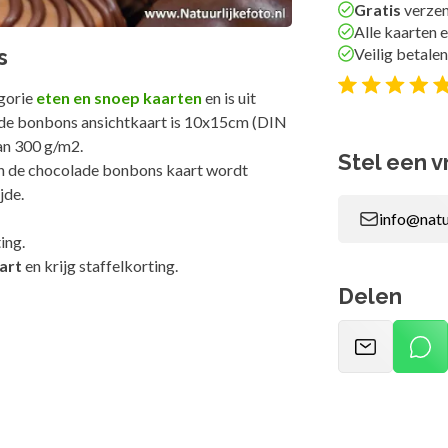
Gratis
verzen
Alle kaarten e
Veilig betalen
s
gorie
eten en snoep kaarten
en is uit
ade bonbons ansichtkaart is 10x15cm (DIN
an 300 g/m2.
Stel een v
en de chocolade bonbons kaart wordt
jde.
info@natu
ing.
art
en krijg staffelkorting.
Delen