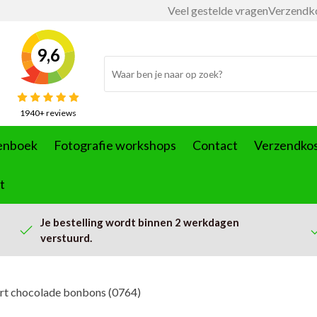
Veel gestelde vragen
Verzendk
9,6
1940+ reviews
enboek
Fotografie workshops
Contact
Verzendko
t
Je bestelling wordt binnen 2 werkdagen
verstuurd.
rt chocolade bonbons (0764)