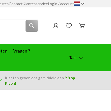
osten
Contact
Klantenservice
Login / account
sten
Vragen ?
Taal
Klanten geven ons
gemiddeld een
9.8
op
Kiyoh!