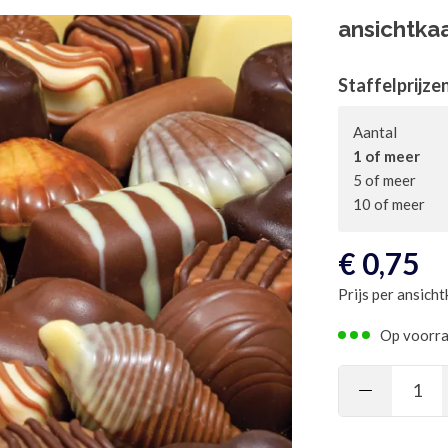
ansichtka
Staffelprijze
Aantal
1 of meer
5 of meer
10 of meer
€
0,75
Prijs per ansicht
Op voorr