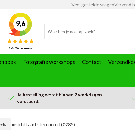
Veel gestelde vragen
Verzendk
9,6
1940+ reviews
enboek
Fotografie workshops
Contact
Verzendko
t
Je bestelling wordt binnen 2 werkdagen
verstuurd.
ansichtkaart steenarend (0285)
els