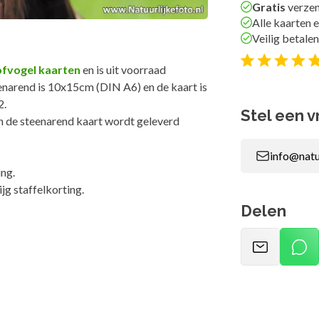
Gratis
verzen
Alle kaarten e
Veilig betalen
ofvogel kaarten
en is uit voorraad
enarend is 10x15cm (DIN A6) en de kaart is
2.
Stel een v
n de steenarend kaart wordt geleverd
info@natu
ng.
ijg staffelkorting.
Delen