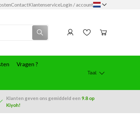
osten
Contact
Klantenservice
Login / account
sten
Vragen ?
Taal
Klanten geven ons
gemiddeld een
9.8
op
Kiyoh!